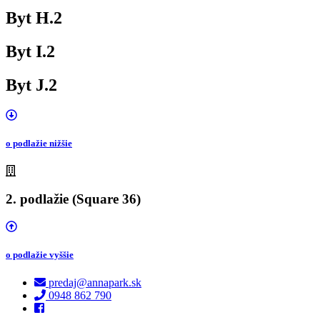
Byt H.2
Byt I.2
Byt J.2
o podlažie nižšie
2. podlažie (Square 36)
o podlažie vyššie
predaj@annapark.sk
0948 862 790